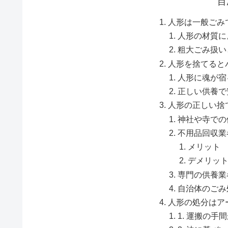
目
人形は一般ごみ
人形の材質に
粗大ごみ扱い
人形を捨てると
人形に魂が宿
正しい供養で
人形の正しい捨
神社や寺での
不用品回収業
メリット
デメリッ
専門の供養業
自治体のごみ
人形の処分はア
1. 運搬の手