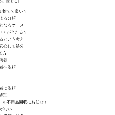
次
で捨てて良い？
よる分類
となるケース
バチが当たる？
るという考え
安心して処分
て方
供養
者へ依頼
ト
者に依頼
処理
ール不用品回収にお任せ！
間がない