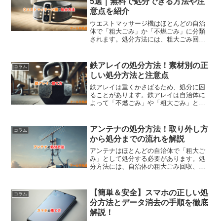
5選｜無料で処分できる方法や注
意点を紹介
ウエストマッサージ機はほとんどの自治
体で「粗大ごみ」か「不燃ごみ」に分類
されます。処分方法には、粗大ごみ回収
の利用や不用品回収の利用などがありま
す。無料で処分する場合は小型家電リサ
イクルボックスやリサイクルショップで
鉄アレイの処分方法！素材別の正
コラム
の処分がおすすめです。リサイクルショ
しい処分方法と注意点
ップでの売却は、使用感が少ないほど高
価買取してくれる可能性が高いです。
鉄アレイは重くかさばるため、処分に困
ることがあります。鉄アレイは自治体に
よって「不燃ごみ」や「粗大ごみ」とし
て分類され、事前に回収手続きが必要で
す。また、リサイクルショップやネット
オークションでの販売、ジムや施設への
アンテナの処分方法！取り外し方
コラム
寄付も有効な処分方法です。大きくて運
から処分までの流れを解説
びにくい場合は、不用品回収業者を利用
すると便利で安全です。不法投棄は違法
アンテナはほとんどの自治体で「粗大ご
なので、適切な処分方法を選びましょ
み」として処分する必要があります。処
う。
分方法には、自治体の粗大ごみ回収、不
用品回収業者など多岐にわたります。ま
た、処分時はフリマアプリやリサイクル
イベントを活用すると費用を抑えられま
【簡単＆安全】スマホの正しい処
コラム
す。
分方法とデータ消去の手順を徹底
解説！