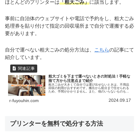
ほとんどのプリンターは
「粗大ごみ」
に該当します。
事前に自治体のウェブサイトや電話で予約をし、粗大ごみ
処理券を貼り付けて指定の回収場所まで自分で運搬する必
要があります。
自分で運べない粗大ごみの処分方法は、
こちら
の記事にて
紹介しています。
粗大ゴミを下まで運べないときの対処法！手軽な
捨て方から注意点まで紹介
粗大ごみが大きくて自分では運び出せないときは、不用品
回収の利用がおすすめです。搬出から処分まで任せられる
ため、手間がかかりません。また、他のいらないものも一
緒に処分できるため、引っ越しの際に便利なサービスで
す。自治体の戸別収集サービスでの引き取りもあります
2024.09.17
r-fuyouhin.com
が、予約の条件が難しい点がデメリットです。
プリンターを無料で処分する方法