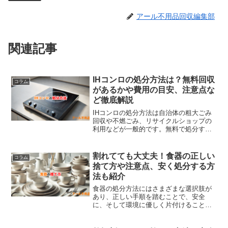
アール不用品回収編集部
関連記事
IHコンロの処分方法は？無料回収
コラム
があるかや費用の目安、注意点な
ど徹底解説
IHコンロの処分方法は自治体の粗大ごみ
回収や不燃ごみ、リサイクルショップの
利用などが一般的です。無料で処分する
方法としては、リサイクルショップやフ
リマアプリでの売却、知人への譲渡など
があります。不用品回収業者を利用すれ
割れてても大丈夫！食器の正しい
コラム
ば、大型のIHコンロでも手軽に処分可能
捨て方や注意点、安く処分する方
です。事前に処分費用を確認し、環境に
法も紹介
も配慮した適切な方法で処分することが
重要です。
食器の処分方法にはさまざまな選択肢が
あり、正しい手順を踏むことで、安全
に、そして環境に優しく片付けることが
できます。この記事で紹介したように、
食器は素材に応じて分類され、各自治体