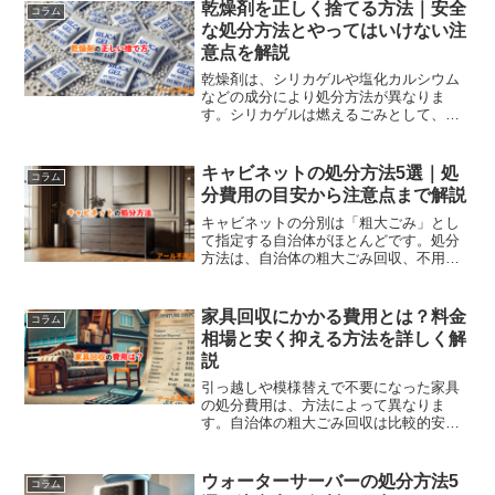
のルールに従って処分することが重要で
乾燥剤を正しく捨てる方法｜安全
コラム
す。割れた食器も、適切に包んで安全に
な処分方法とやってはいけない注
捨てることが求められます。また、まだ
意点を解説
使える食器はリサイクルショップやネッ
トオークション、寄付などを活用するこ
乾燥剤は、シリカゲルや塩化カルシウム
とで、無駄なく再利用することも可能で
などの成分により処分方法が異なりま
す。処分にかかる費用や手間を最小限に
す。シリカゲルは燃えるごみとして、無
抑え、環境への配慮も忘れずに行動しま
害で再利用も可能です。塩化カルシウム
しょう。最適な方法を選んで、安全に食
は可燃ごみとして捨てられます。ただ
器を処分し、快適な生活空間を作りまし
し、水に触れないよう注意が必要です。
キャビネットの処分方法5選｜処
コラム
ょう。
乾燥剤を処分する際は、各成分に応じた
分費用の目安から注意点まで解説
方法を守り、安全に対応することが重要
です。
キャビネットの分別は「粗大ごみ」とし
て指定する自治体がほとんどです。処分
方法は、自治体の粗大ごみ回収、不用品
回収業者の利用、リサイクルショップで
の買取、フリマアプリやSNSでの譲渡な
ど、多様な方法があります。費用は自治
家具回収にかかる費用とは？料金
コラム
体で400円〜3,200円、不用品回収業者で
相場と安く抑える方法を詳しく解
は3,000円〜10,000円が目安。分別ルール
説
を守り、安全に運搬し、不法投棄を避け
ることが重要です。無料で処分するには
引っ越しや模様替えで不要になった家具
譲渡やリサイクルを活用しましょう。
の処分費用は、方法によって異なりま
す。自治体の粗大ごみ回収は比較的安価
で、1点数百円から数千円。不用品回収業
者は自宅まで回収に来てくれるが、料金
は5,000円以上かかる場合もあります。リ
ウォーターサーバーの処分方法5
コラム
サイクルショップに売れば、処分費用を