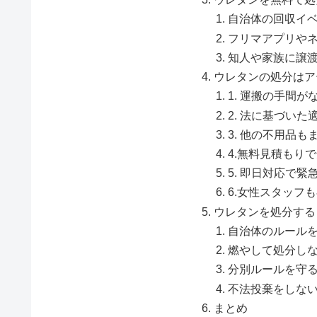
自治体の回収イ
フリマアプリや
知人や家族に譲
ウレタンの処分はア
1. 運搬の手間が
2. 法に基づいた
3. 他の不用品
4.無料見積もり
5. 即日対応で緊
6.女性スタッフ
ウレタンを処分する
自治体のルール
燃やして処分し
分別ルールを守
不法投棄をしな
まとめ