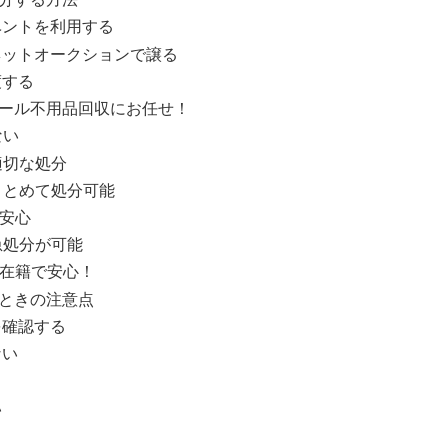
ベントを利用する
ネットオークションで譲る
渡する
ール不用品回収にお任せ！
ない
適切な処分
もまとめて処分可能
で安心
急処分が可能
も在籍で安心！
ときの注意点
を確認する
ない
る
い