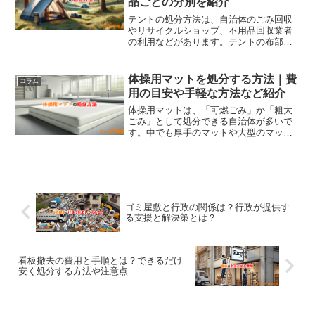
品ごとの分別を紹介
10万円、3LDKで20万〜50万円が目安で
す。快適な住環境を取り戻すため、早め
テントの処分方法は、自治体のごみ回収
の対応を心がけましょう。
やリサイクルショップ、不用品回収業者
の利用などがあります。テントの布部分
は「可燃ごみ」、ポールやペグは「不燃
ごみ」として処分することが一般的です
が、自治体のルールに従う必要がありま
体操用マットを処分する方法｜費
コラム
す。まだ使用可能なテントは、リサイク
用の目安や手軽な方法など紹介
ルショップやフリマアプリで売却するこ
とも可能です。大きなテントや処分が難
体操用マットは、「可燃ごみ」か「粗大
しい場合は、不用品回収業者が便利で、
ごみ」として処分できる自治体が多いで
即日対応も可能です。
す。中でも厚手のマットや大型のマット
は「粗大ごみ」として扱われることがほ
とんどです。体操用マットの処分には、
自治体の粗大ごみ回収、不用品回収業者
の利用、リサイクルショップへの持ち込
み、フリマアプリでの販売、寄付など、
さまざまな方法があります。
ゴミ屋敷と行政の関係は？行政が提供す
る支援と解決策とは？
看板撤去の費用と手順とは？できるだけ
安く処分する方法や注意点