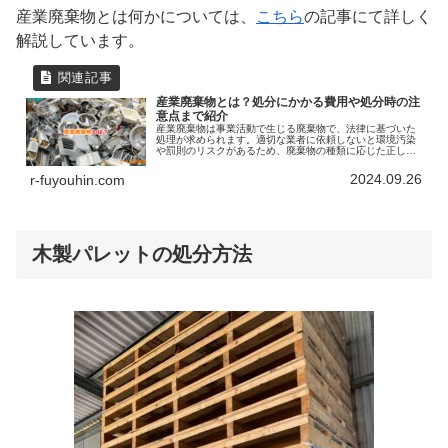
産業廃棄物とは何かについては、
こちら
の記事にて詳しく
解説しています。
産業廃棄物とは？処分にかかる費用や処分時の注
意点まで紹介
産業廃棄物は事業活動で生じる廃棄物で、法律に基づいた
処理が求められます。適切な業者に依頼しないと環境汚染
や罰則のリスクがあるため、廃棄物の種類に応じた正しい
処分方法が必要です。処分費用は廃棄物の種類や量によっ
て異なり、有害廃棄物は高額になることが多いです。適切
2024.09.26
r-fuyouhin.com
な業者選びや見積もりの取得が重要で、不用品回収業者の
利用も効率的な処分方法として有効です。
木製パレットの処分方法