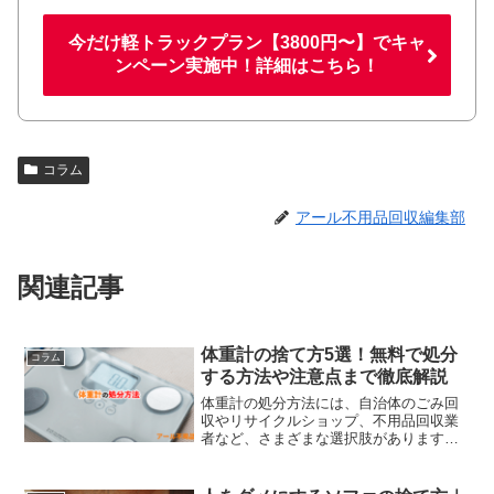
今だけ軽トラックプラン【3800円〜】でキャ
ンペーン実施中！詳細はこちら！
コラム
アール不用品回収編集部
関連記事
体重計の捨て方5選！無料で処分
コラム
する方法や注意点まで徹底解説
体重計の処分方法には、自治体のごみ回
収やリサイクルショップ、不用品回収業
者など、さまざまな選択肢があります。
体重計が「不燃ごみ」や「小型家電ご
み」に分類されるかどうかは自治体のル
ールによって異なるため、まずは確認が