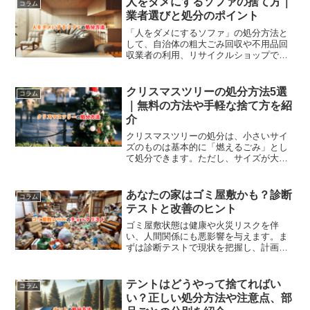
人をダメにするソファの捨て方｜
コラム
必要です。無料で処分する方法として
業者選びと処分のポイント
は、小型家電リサイクルボックスの利用
や、リサイクルショップでの買取、フリ
「人をダメにするソファ」の処分方法と
マアプリを活用して譲渡する方法があり
して、自治体の粗大ごみ回収や不用品回
ます。まだ使用できる状態の体重計であ
収業者の利用、リサイクルショップでの
れば、買取や譲渡で処分費用をかけずに
売却などがあります。自分で処分する場
手放すことができます。
合は粗大ごみとして回収を依頼するか、
指定のごみ袋に入れば家庭ごみとして出
クリスマスツリーの処分方法5選
コラム
すことも可能です。無料で処分するに
｜無料の方法や手軽な捨て方を紹
は、リサイクルやフリマアプリでの売却
介
が有効です。不用品回収業者を利用すれ
ば、手軽に自宅まで回収に来てもらえ、
クリスマスツリーの処分は、小さいサイ
大型家具もまとめて処分できます。
ズのものは基本的に「燃えるごみ」とし
て処分できます。ただし、サイズが大き
い場合は「粗大ごみ」として処分する必
要があります。無料で処分する方法とし
ては、自治体の回収や地域イベント、
あなたの家はゴミ屋敷かも？診断
コラム
SNSでの譲渡が挙げられます。装飾品の
テストと改善のヒント
取り外しやツリーの状態確認など、処分
時の注意点を守り、計画的に進めること
ゴミ屋敷状態は健康や火災リスクを伴
で効率よく片付けが可能です。
い、人間関係にも悪影響を与えます。ま
ずは診断テストで現状を把握し、計画的
に片付けを進めることが重要です。軽度
なら自力での整理が可能ですが、重度の
場合は不用品回収業者に依頼するのがお
テントはどうやって捨てればい
コラム
すすめです。業者の費用は部屋の広さや
い？正しい処分方法や注意点、部
ゴミの量によって異なり、1部屋で5万〜