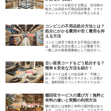
ショーケースを処分する際は、自治体の
粗大ごみ回収や不用品回収業者、リサイ
クルショップなどの方法が考えられま
す。自治体のルールや費用を確認し、信
頼できる業者を選ぶことが大切です。無
料で処分できる場合もありますが、解体
コンビニの不用品処分方法とは？
コラム
が必要なケースもあります。処分方法を
処分にかかる費用や安く費用を抑
正しく選び、スムーズに進めることで、
える方法
コストを抑えつつ安全に処分が可能で
す。
コンビニ経営で発生する不用品の処分
は、適切な方法を選ぶことが重要です。
一般ごみや産業廃棄物として処分すべき
物があり、自治体の粗大ごみ回収や不用
品回収業者の利用、リサイクル業者への
売却などが選択肢です。処分費用を抑え
古い延長コードをどう処分する？
コラム
るには、リサイクル業者での売却や無料
簡単＆安全な方法を紹介！
回収サービスを利用するのが有効です。
業者を選ぶ際は、見積もりや口コミを確
延長コードは多くの自治体で「不燃ご
認し、信頼できる業者を選ぶことが大切
み」や「小型家電リサイクル」に分類さ
です。
れ、無料回収イベントやリサイクルボッ
クスの利用が可能です。まだ使用できる
ものは、譲渡やリサイクルショップでの
売却も選択肢となります。処分時には感
棚回収サービスの選び方！無料と
コラム
電や発火を防ぐために安全確認が必要
有料の違いと実際の利用方法
で、コードを束ねて出すことが推奨され
ます。正しい方法で処分し環境に配慮し
棚の処分には無料と有料の選択肢があり
ましょう。
ます。リサイクルショップ、フリマアプ