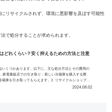
切にリサイクルされず、環境に悪影響を及ぼす可能性
方法で処分することが求められます。
はどれくらい？安く抑えるための方法と注意
はいくつかあります。以下に、主な処分方法とその費用の
1. 家電量販店での引き取り：新しい冷蔵庫を購入する際
冷蔵庫を引き取ってもらえます。2. リサイクルショップや
使用可能な冷蔵庫であれば、リサイクルショップや中古品
2024.08.02
却金額は冷蔵庫の状態や年式、ブランドによりますが、無
るだけでも処分費用の節約になります。3. 不用品回収業者
者に依頼して冷蔵庫を回収してもらう方法です。不用品回
自宅まで冷蔵庫を引き取りに来てくれるため、運搬の手間が