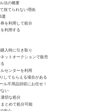
クル法の概要
して捨てられない理由
6選
ル券を利用して処分
者を利用する
の購入時に引き取り
やネットオークションで販売
譲る
クルセンターを利用
りしてもらえる場合がある
ール不用品回収にお任せ！
がない
いた適切な処分
品もまとめて処分可能
りで安心