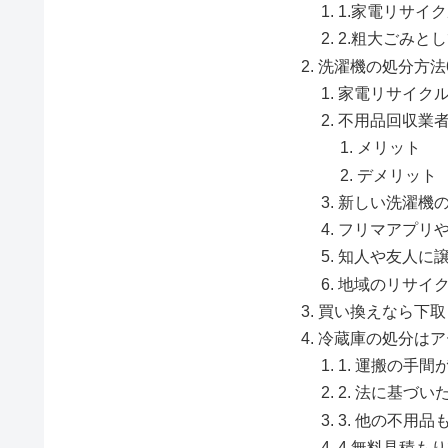
1.家電リサイ
2.粗大ごみと
洗濯機の処分方法
家電リサイク
不用品回収業
メリット
デメリット
新しい洗濯機
フリマアプリ
知人や友人に
地域のリサイ
買い換えなら下取
冷蔵庫の処分はア
1. 運搬の手間
2. 法に基づ
3. 他の不用
4.無料見積も