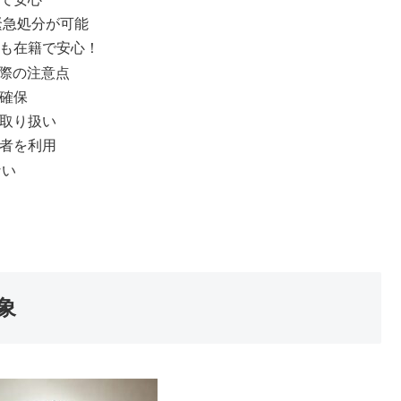
で緊急処分が可能
フも在籍で安心！
際の注意点
全確保
の取り扱い
業者を利用
ない
象