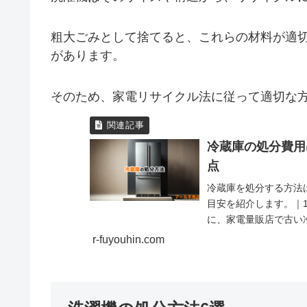
粗大ごみとして捨てると、これらの材料が適
があります。
そのため、家電リサイクル法に従って適切な
冷蔵庫の処分費用
点
冷蔵庫を処分する方法
目安を紹介します。｜
に、家電量販店で古い
中古品店に売却：まだ
r-fuyouhin.com
店に売却できます。売
料で引き取ってもらえ
に依頼：不用品回収業
収業者は、電話1本で