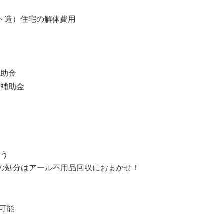
ート造）住宅の解体費用
補助金
る補助金
る
行う
の処分はアール不用品回収におまかせ！
可能