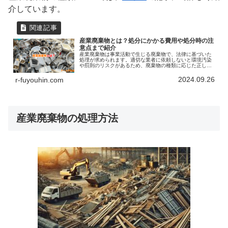
介しています。
産業廃棄物とは？処分にかかる費用や処分時の注
意点まで紹介
産業廃棄物は事業活動で生じる廃棄物で、法律に基づいた
処理が求められます。適切な業者に依頼しないと環境汚染
や罰則のリスクがあるため、廃棄物の種類に応じた正しい
処分方法が必要です。処分費用は廃棄物の種類や量によっ
て異なり、有害廃棄物は高額になることが多いです。適切
2024.09.26
r-fuyouhin.com
な業者選びや見積もりの取得が重要で、不用品回収業者の
利用も効率的な処分方法として有効です。
産業廃棄物の処理方法