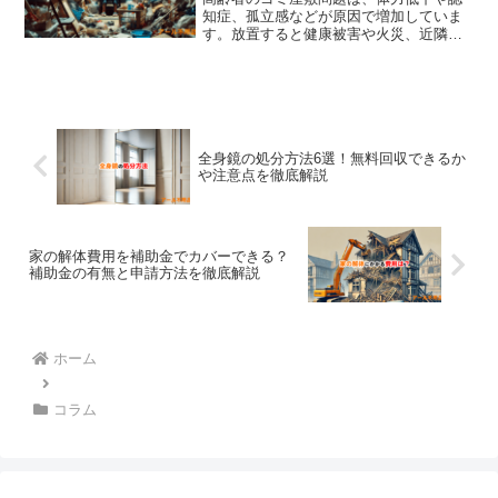
になります。
知症、孤立感などが原因で増加していま
す。放置すると健康被害や火災、近隣ト
ラブルのリスクが高まり、精神的にも悪
影響を与える可能性があります。対策と
しては、本人との対話や定期的な見守
り、専門業者への依頼が有効です。片付
け費用は部屋の規模により異なり、数万
円〜数十万円が相場です。早期に対応す
全身鏡の処分方法6選！無料回収できるか
ることでリスクを軽減し、安全な生活環
や注意点を徹底解説
境を取り戻しましょう。
家の解体費用を補助金でカバーできる？
補助金の有無と申請方法を徹底解説
ホーム
コラム