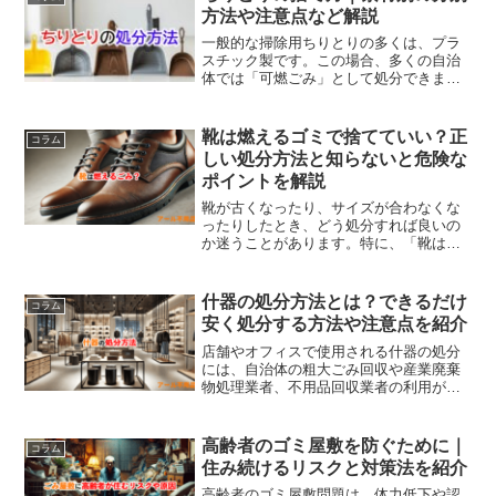
無料で処分可能です。榧材などの高級碁
方法や注意点など解説
盤は専門業者の査定を受け、高価買取の
可能性を探るのがおすすめです。不法投
一般的な掃除用ちりとりの多くは、プラ
棄は環境や法律に悪影響を与えるため、
スチック製です。この場合、多くの自治
適切な方法を選びましょう。
体では「可燃ごみ」として処分できま
す。金属製ちりとりの場合は、多くの自
治体で「不燃ごみ」または「小型金属
類」に該当します。
靴は燃えるゴミで捨てていい？正
コラム
しい処分方法と知らないと危険な
ポイントを解説
靴が古くなったり、サイズが合わなくな
ったりしたとき、どう処分すれば良いの
か迷うことがあります。特に、「靴は燃
えるごみで捨てられるのか？」という疑
問を抱く方も多いでしょう。本記事で
は、靴を燃えるごみとして捨てられるか
什器の処分方法とは？できるだけ
コラム
どうか、また、靴を安全に処...
安く処分する方法や注意点を紹介
店舗やオフィスで使用される什器の処分
には、自治体の粗大ごみ回収や産業廃棄
物処理業者、不用品回収業者の利用が一
般的です。リサイクルや売却も検討可能
で、処分費用を抑える方法として複数の
業者から見積もりを取り、まとめて依頼
高齢者のゴミ屋敷を防ぐために｜
コラム
するのが効果的です。特に不用品回収業
住み続けるリスクと対策法を紹介
者は、自宅やオフィスまで回収に来てく
れるため、重く大きい什器の処分が簡単
高齢者のゴミ屋敷問題は、体力低下や認