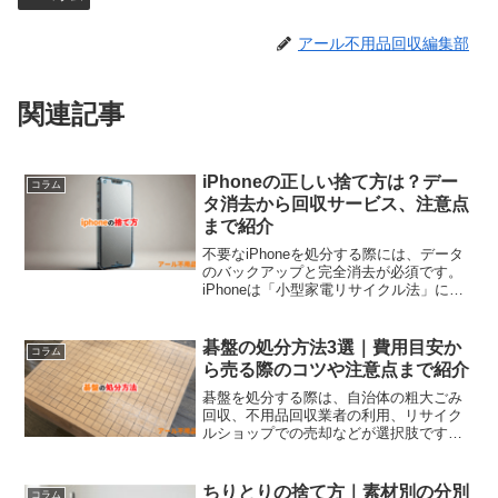
アール不用品回収編集部
関連記事
iPhoneの正しい捨て方は？デー
コラム
タ消去から回収サービス、注意点
まで紹介
不要なiPhoneを処分する際には、データ
のバックアップと完全消去が必須です。
iPhoneは「小型家電リサイクル法」に基
づき、家庭ごみではなくリサイクルが必
要です。処分方法として、キャリアや
Appleの下取り、リサイクルボックスの利
碁盤の処分方法3選｜費用目安か
コラム
用、買取業者への売却などがあり、それ
ら売る際のコツや注意点まで紹介
ぞれにメリットがあります。特にデータ
漏洩やバッテリーの扱いに注意し、適切
碁盤を処分する際は、自治体の粗大ごみ
な手順で処分することが重要です。
回収、不用品回収業者の利用、リサイク
ルショップでの売却などが選択肢です。
多くの碁盤は「粗大ごみ」として扱わ
れ、事前予約が必要です。また、譲渡や
自治体の無料回収イベントを活用すれば
ちりとりの捨て方｜素材別の分別
コラム