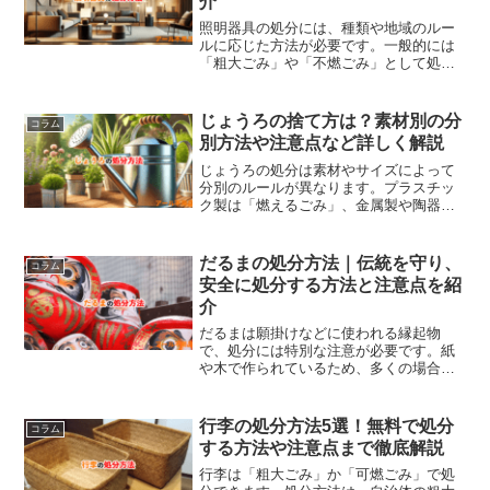
介
照明器具の処分には、種類や地域のルー
ルに応じた方法が必要です。一般的には
「粗大ごみ」や「不燃ごみ」として処分
されますが、リサイクルや買取可能な場
合もあります。処分方法としては、自治
体の粗大ごみ回収、家電量販店の引き取
じょうろの捨て方は？素材別の分
コラム
り、不用品回収業者の利用があり、フリ
別方法や注意点など詳しく解説
マアプリでの売却やリサイクルショップ
での買取も可能です。電球の取り外しや
じょうろの処分は素材やサイズによって
大型照明器具の取り扱いには注意が必要
分別のルールが異なります。プラスチッ
です。
ク製は「燃えるごみ」、金属製や陶器製
は「不燃ごみ」または「粗大ごみ」とし
て扱われます。自治体の回収以外にも、
リサイクルショップでの売却やフリマア
だるまの処分方法｜伝統を守り、
コラム
プリでの譲渡、不用品回収業者の利用が
安全に処分する方法と注意点を紹
選択肢です。また、無料で処分する方法
介
として、自治体の無料回収イベントや
SNSでの譲渡が効果的です。不法投棄を
だるまは願掛けなどに使われる縁起物
避け、環境に優しい処分を心掛けましょ
で、処分には特別な注意が必要です。紙
う。
や木で作られているため、多くの場合
「燃えるごみ」として処分できますが、
感謝の気持ちを込めて供養することが一
般的です。神社や寺での供養や、郵送で
行李の処分方法5選！無料で処分
コラム
供養を行うサービスもあります。大きな
する方法や注意点まで徹底解説
だるまや複数ある場合、不用品回収業者
を利用するのも便利です。適切に感謝し
行李は「粗大ごみ」か「可燃ごみ」で処