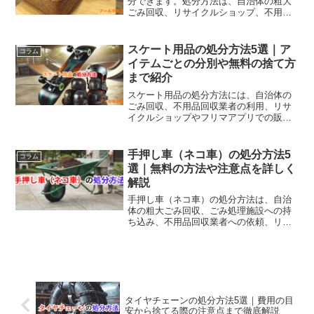
ながら処分し、環境にも配慮することが
分できます。処分方法は、自治体の粗大
重要です。
ごみ回収、リサイクルショップ、不用品
回収業者の利用、フリーマーケットアプ
リでの販売や譲渡、DIYでの再利用など多
くの方法があります。自治体のルールに
スケート用品の処分方法5選｜ア
コラム
従い、燃えるごみや粗大ごみとして処分
イテムごとの分別や無料の捨て方
するか、リサイクルや寄付を検討しまし
まで紹介
ょう。
スケート用品の処分方法には、自治体の
ごみ回収、不用品回収業者の利用、リサ
イクルショップやフリマアプリでの販
売、寄付や無料回収イベントなどがあり
ます。スケートボードや防具、スケート
靴は素材やサイズによって「粗大ごみ」
手押し車（ネコ車）の処分方法5
コラム
や「燃えないごみ」などに分類されるた
選｜無料の方法や注意点を詳しく
め、自治体の分別ルールを確認しましょ
解説
う。不用品回収業者は手軽で便利、寄付
や譲渡は無料で処分可能。安全に配慮し
手押し車（ネコ車）の処分方法は、自治
正しく処分しましょう。
体の粗大ごみ回収、ごみ処理施設への持
ち込み、不用品回収業者への依頼、リサ
イクルショップやフリマアプリでの売
却、知人・地域での譲渡の5つが代表的で
す。多くの自治体で粗大ごみに分類され
ます。
タイヤチェーンの処分方法5選｜費用の目
安から捨てる際の注意点まで徹底解説