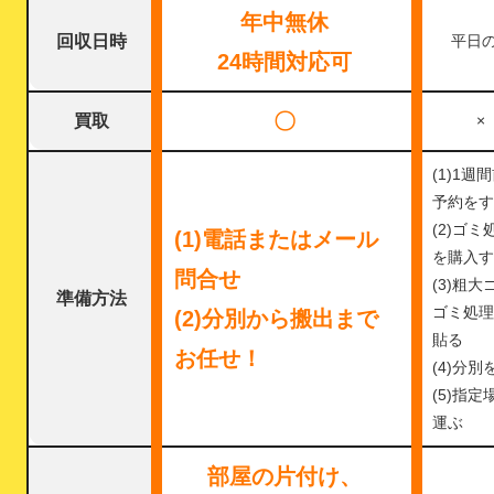
年中無休
回収日時
平日
24時間対応可
〇
買取
×
(1)1週
予約をす
(2)ゴミ
(1)電話またはメール
を購入す
問合せ
(3)粗大
準備方法
ゴミ処理
(2)分別から搬出まで
貼る
お任せ！
(4)分別
(5)指定
運ぶ
部屋の片付け、