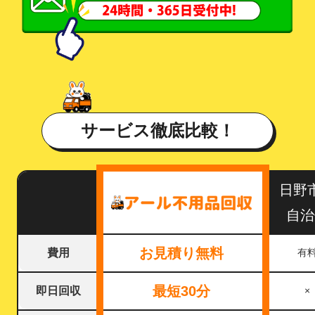
サービス徹底比較！
日野
自治
お見積り無料
費用
有
最短30分
即日回収
×