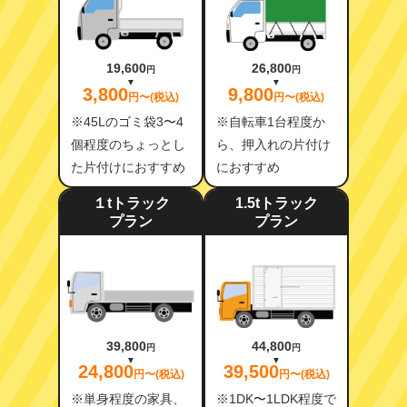
19,600
26,800
円
円
3,800
9,800
円〜(税込)
円〜(税込)
※45Lのゴミ袋3〜4
※自転車1台程度か
個程度のちょっとし
ら、押入れの片付け
た片付けにおすすめ
におすすめ
１tトラック
1.5tトラック
プラン
プラン
39,800
44,800
円
円
24,800
39,500
円〜(税込)
円〜(税込)
※単身程度の家具、
※1DK〜1LDK程度で