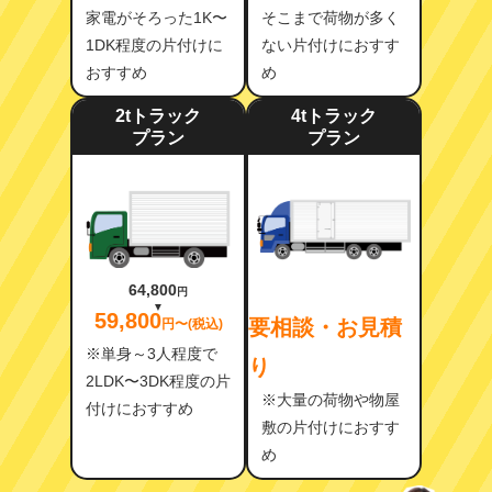
家電がそろった1K〜
そこまで荷物が多く
1DK程度の片付けに
ない片付けにおすす
おすすめ
め
2tトラック
4tトラック
プラン
プラン
64,800
円
59,800
要相談・お見積
円〜(税込)
※単身～3人程度で
り
2LDK〜3DK程度の片
※大量の荷物や物屋
付けにおすすめ
敷の片付けにおすす
め