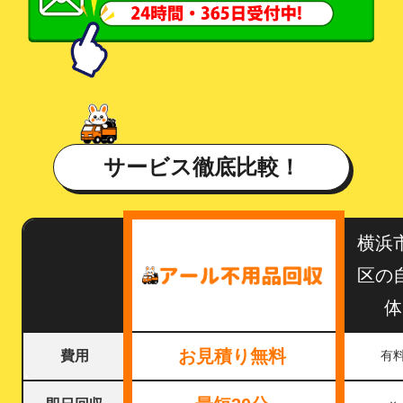
サービス徹底比較！
横浜
区の
体
お見積り無料
費用
有