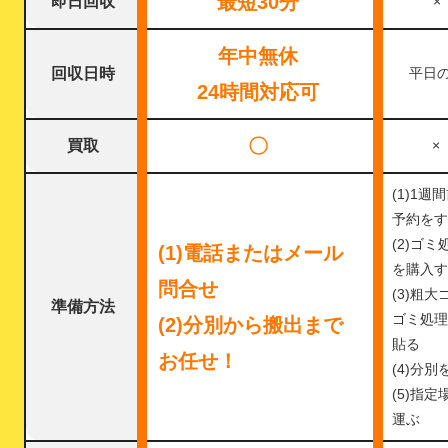
最短30分
即日回収
×
年中無休
回収日時
平日
24時間対応可
〇
買取
×
(1)1週
予約をす
(2)ゴミ
(1)電話またはメール
を購入す
問合せ
(3)粗大
準備方法
ゴミ処理
(2)分別から搬出まで
貼る
お任せ！
(4)分別
(5)指定
運ぶ