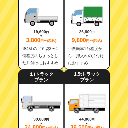
19,600
26,800
円
円
3,800
9,800
円〜(税込)
円〜(税込)
※45Lのゴミ袋3〜4
※自転車1台程度か
個程度のちょっとし
ら、押入れの片付け
た片付けにおすすめ
におすすめ
１tトラック
1.5tトラック
プラン
プラン
39,800
44,800
円
円
24,800
39,500